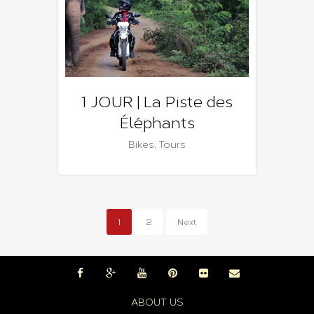
1 JOUR | La Piste des
Éléphants
Bikes
,
Tours
1
2
Next
ABOUT US