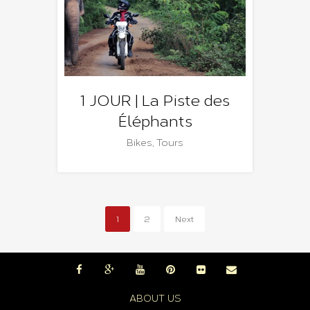
1 JOUR | La Piste des
Éléphants
Bikes
,
Tours
1
2
Next
ABOUT US